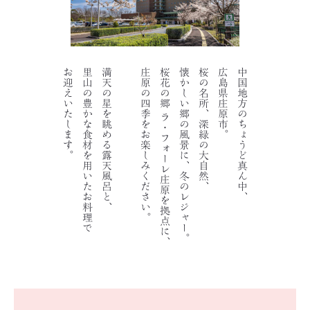
お迎えいたします。
里山の豊かな食材を用いたお料理で
満天の星を眺める露天風呂と、
庄原の四季をお楽しみください。
桜花の郷 ラ・フォーレ庄原を拠点に、
懐かしい郷の風景に、冬のレジャー。
桜の名所、深緑の大自然、
広島県庄原市。
中国地方のちょうど真ん中、